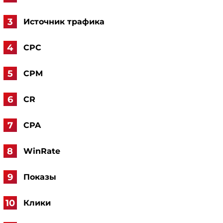
Источник трафика
CPC
CPM
CR
CPA
WinRate
Показы
Клики