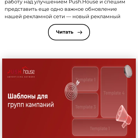
работу над улучшением Push.House и спешим
представить еще одно важное обновление
нашей рекламной сети — новый рекламный
формат On-Click. О том, что такое on-click, в чем
его особенности и как с его помощью
Читать
добиваться максимального профита с
продвижения любых вертикалей, расскажем
прямо сейчас. On-Click On-Click (Popunder,
Clickunder, Pop up) […]