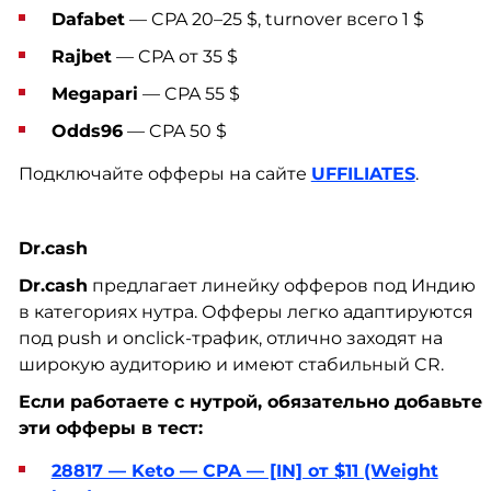
Dafabet
— CPA 20–25 $, turnover всего 1 $
Rajbet
— CPA от 35 $
Megapari
— CPA 55 $
Odds96
— CPA 50 $
Подключайте офферы на сайте
UFFILIATES
.
Dr.cash
Dr.cash
предлагает линейку офферов под Индию
в категориях нутра. Офферы легко адаптируются
под push и onclick-трафик, отлично заходят на
широкую аудиторию и имеют стабильный CR.
Если работаете с нутрой, обязательно добавьте
эти офферы в тест:
28817 — Keto — CPA — [IN] от $11 (Weight