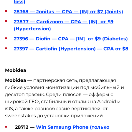
loss)
28368 — Jonitas — CPA — [IN] от $7 (Joints)
27877 — Cardizoom — CPA — [IN] от $9
(Hypertension)
27396 — Diofin — CPA — [IN] от $9 (Diabetes)
27397 — Cartiofin (Hypertension) — CPA от $8
Mobidea
Mobidea
— партнерская сеть, предлагающая
гибкие условия монетизации под мобильный и
десктоп трафик. Среди плюсов — офферы с
широкой ГЕО, стабильный отклик на Android и
iOS, а также разнообразие вертикалей: от
sweepstakes до установки приложений.
28712 —
Win Samsung Phone (только